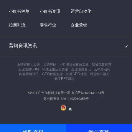
小红书种草
小红书资讯
运营自动化
拉新引流
零售行业
企业营销
营销资讯资讯
友情链接：
加选
加选智能
小红书媒介投放工具
私域流量运营
企业微信CRM
私域流量运营资讯
企业微信资讯
营销自动化
内容营销资讯
GEO数据监控
加搜GEO优化
闪选海外达人
解字PPT识别
©2021 广州加持科技有限公司 粤ICP备2020131164号
苏公网安备 32011402010356号
领取资料
微信直聊